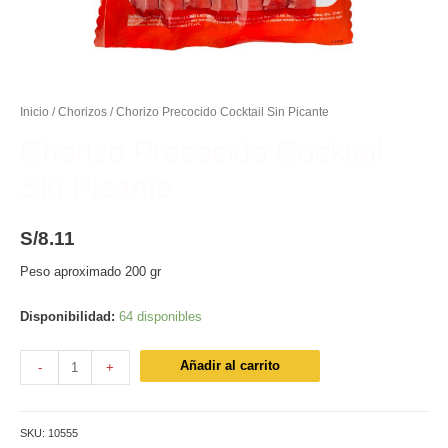
Inicio
/
Chorizos
/ Chorizo Precocido Cocktail Sin Picante
Chorizo Precocido Cocktail
Sin Picante
S/
8.11
Peso aproximado 200 gr
Disponibilidad:
64 disponibles
Chorizo
Añadir al carrito
-
+
Precocido
Cocktail
Sin
SKU:
10555