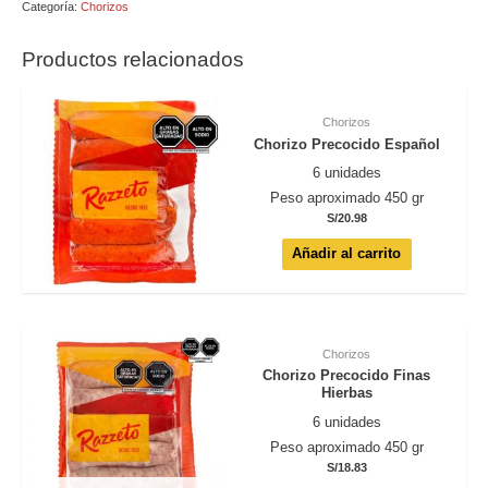
Picante
Categoría:
Chorizos
cantidad
Productos relacionados
Chorizos
Chorizo Precocido Español
6 unidades
Peso aproximado 450 gr
S/
20.98
Añadir al carrito
Chorizos
Chorizo Precocido Finas
Hierbas
6 unidades
Peso aproximado 450 gr
S/
18.83