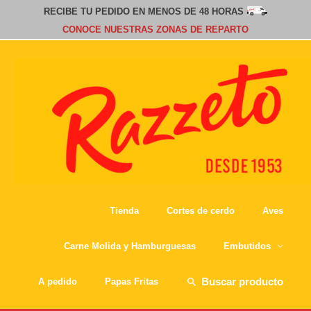
RECIBE TU PEDIDO EN MENOS DE 48 HORAS
CONOCE NUESTRAS ZONAS DE REPARTO
Tienda
Cortes de cerdo
Aves
Carne Molida y Hamburguesas
Embutidos
Buscar
A pedido
Papas Fritas