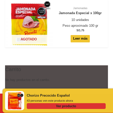
Jamonadas
Jamonada Especial x 100gr
10 unidades
Peso aproximado 100 gr
S/
1.75
Leer más
AGOTADO
Carrito
No hay productos en el carrito.
Chorizo Precocido Español
©
Razzeto
2026
43 personas ven este producto ahora
Ver producto
Desarrollado por
Bonzai.pe