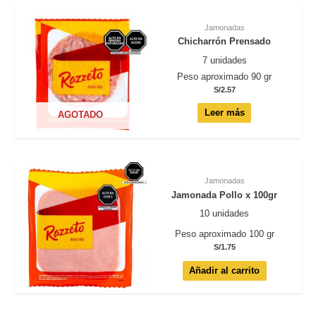
Jamonadas
Chicharrón Prensado
7 unidades
Peso aproximado 90 gr
S/
2.57
Leer más
AGOTADO
Jamonadas
Jamonada Pollo x 100gr
10 unidades
Peso aproximado 100 gr
S/
1.75
Añadir al carrito