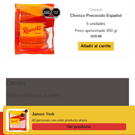
Chorizos
Chorizo Precocido Español
6 unidades
Peso aproximado 450 gr
S/
20.98
Añadir al carrito
Carrito
No hay productos en el carrito.
Jamon York
©
Razzeto
2026
40 personas ven este producto ahora
Ver producto
Desarrollado por
Bonzai.pe