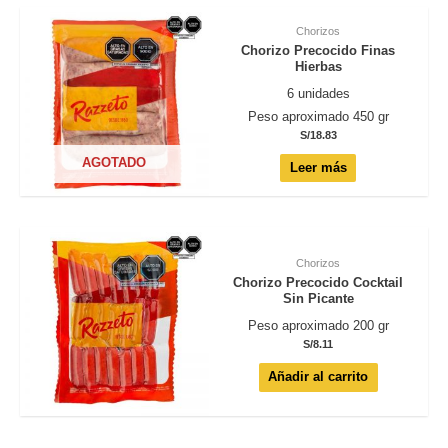
Chorizos
Chorizo Precocido Finas
Hierbas
6 unidades
Peso aproximado 450 gr
S/
18.83
AGOTADO
Leer más
Chorizos
Chorizo Precocido Cocktail
Sin Picante
Peso aproximado 200 gr
S/
8.11
Añadir al carrito