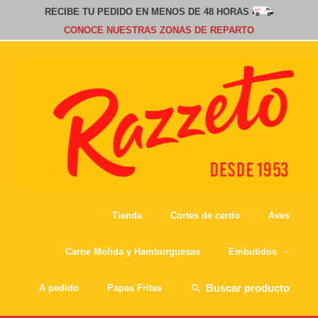
RECIBE TU PEDIDO EN MENOS DE 48 HORAS
CONOCE NUESTRAS ZONAS DE REPARTO
Tienda
Cortes de cerdo
Aves
Carne Molida y Hamburguesas
Embutidos
Buscar
A pedido
Papas Fritas